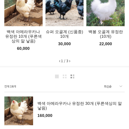
백색 아메라우카나
슈퍼 오골계 (신품종)
백봉 오골계 유정란
유정란 10개 (푸른색
10개
(10개)
상의 알 낳음)
30,000
22,000
60,000
1
/
3
전체
16
개
백색 아메라우카나 유정란 30개 (푸른색상의 알
낳음)
160,000