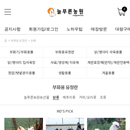
0
공지사항
회원가입/로그인
노하우팁
매장방문
대량구
홈
부화용 유정란
닭류
부화기/부화용품
부화용유정란
닭/병아리 사육용품
닭/병아리 집사육장
사료/영양제/치유제
계란포장재(란자)/계란전용택
배박스
정원/텃밭관리용품
생활용품
겨울용품
부화용 유정란
늘푸른농원농산물
닭류
메추리류
거위/오리류
조류
MD'S PICK