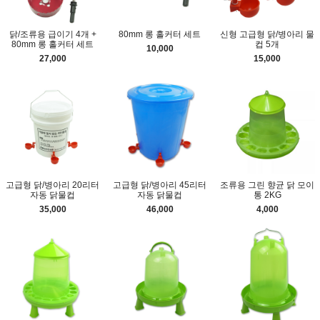
닭/조류용 급이기 4개 +
80mm 롱 홀커터 세트
신형 고급형 닭/병아리 물
80mm 롱 홀커터 세트
컵 5개
10,000
27,000
15,000
고급형 닭/병아리 20리터
고급형 닭/병아리 45리터
조류용 그린 향균 닭 모이
자동 닭물컵
자동 닭물컵
통 2KG
35,000
46,000
4,000