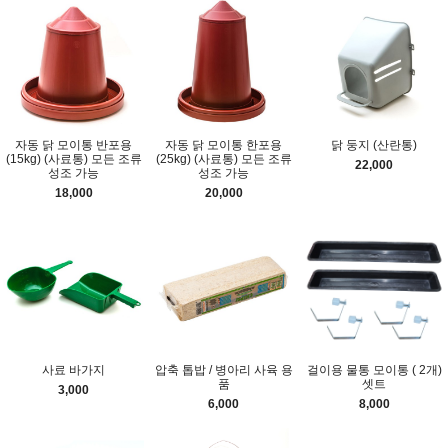
자동 닭 모이통 반포용
자동 닭 모이통 한포용
닭 둥지 (산란통)
(15kg) (사료통) 모든 조류
(25kg) (사료통) 모든 조류
22,000
성조 가능
성조 가능
18,000
20,000
사료 바가지
압축 톱밥 / 병아리 사육 용
걸이용 물통 모이통 ( 2개)
품
셋트
3,000
6,000
8,000