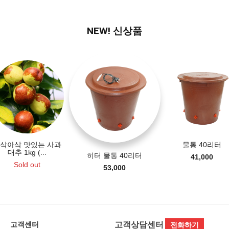
NEW! 신상품
히터 물통 40리터
고급형 닭/병아리 4
터 자동...
물통 40리터
53,000
46,000
41,000
고객상담센터
고객센터
전화하기