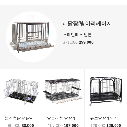
연질 바케스
Sold Out