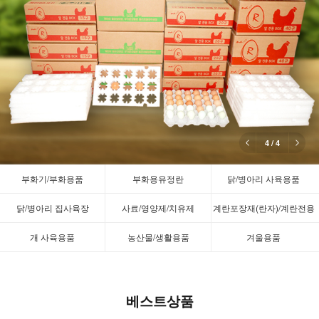
4
/
4
부화기/부화용품
부화용유정란
닭/병아리 사육용품
닭/병아리 집사육장
사료/영양제/치유제
계란포장재(란자)/계란전용
택배박스
개 사육용품
농산물/생활용품
겨울용품
베스트상품