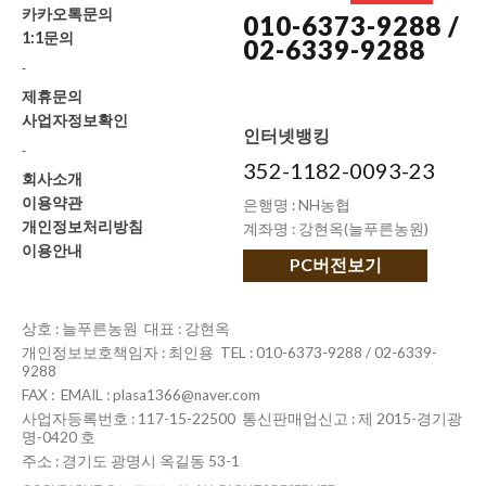
카카오톡문의
010-6373-9288 /
1:1문의
02-6339-9288
-
제휴문의
사업자정보확인
인터넷뱅킹
-
352-1182-0093-23
회사소개
이용약관
은행명 : NH농협
개인정보처리방침
계좌명 : 강현옥(늘푸른농원)
이용안내
PC버전보기
상호 : 늘푸른농원 대표 : 강현옥
개인정보보호책임자 : 최인용 TEL : 010-6373-9288 / 02-6339-
9288
FAX : EMAIL : plasa1366@naver.com
사업자등록번호 : 117-15-22500 통신판매업신고 : 제 2015-경기광
명-0420 호
주소 : 경기도 광명시 옥길동 53-1