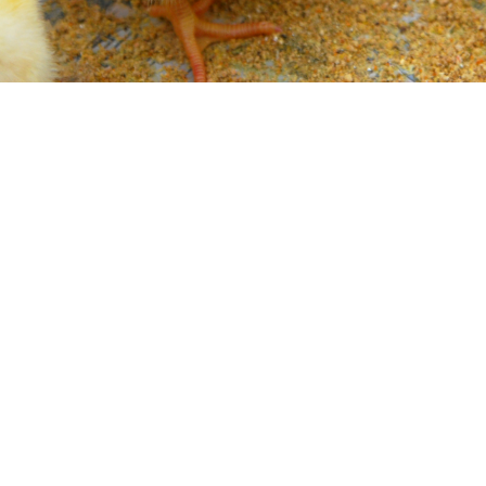
신상품 아리-40 디지털 자동부화기
백색 6구 계란판 (밀폐형) 100개
양계용 카본 히터
물통 히터
신형 우주 돼지꼬리히터 전기온수
삐약이집 히터용 온도 조절기
히터 물통(20리터)
32어리장 케이스
420,000
Sold out
20,000
13,000
히터 3K-500mm
Sold out
41,000
40,000
Sold out