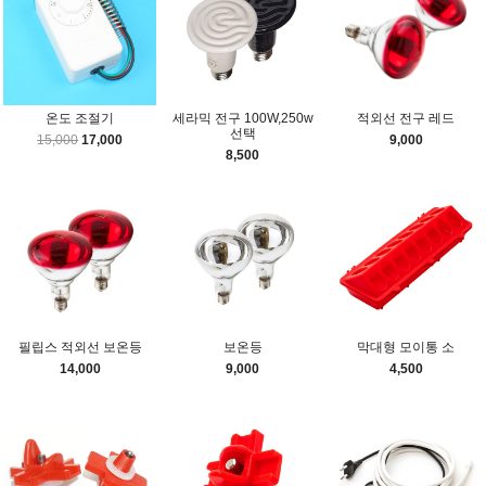
온도 조절기
세라믹 전구 100W,250w
적외선 전구 레드
선택
15,000
17,000
9,000
8,500
필립스 적외선 보온등
보온등
막대형 모이통 소
14,000
9,000
4,500