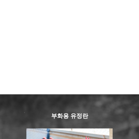
신상품 아리-60 디지털 자동부화기
신상품 아리-50 디지털 자동부화기
히터 물통 45리터
보온등
필립스 적외선 보온등
백색 15구 계란판 1박스 100개 (오
고급 10구 계란판 1박스 150개 (밀
550,000
490,000
픈형)
폐형)
50,000
9,000
14,000
35,000
41,000
부화용 유정란