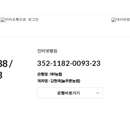
인터넷뱅킹
8 /
352-1182-0093-23
8
은행명 : NH농협
계좌명 : 강현옥(늘푸른농원)
은행바로가기