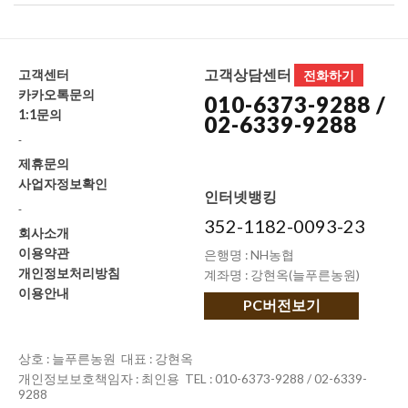
고객상담센터
고객센터
전화하기
카카오톡문의
010-6373-9288 /
1:1문의
02-6339-9288
-
제휴문의
사업자정보확인
인터넷뱅킹
-
352-1182-0093-23
회사소개
이용약관
은행명 : NH농협
개인정보처리방침
계좌명 : 강현옥(늘푸른농원)
이용안내
PC버전보기
상호 : 늘푸른농원 대표 : 강현옥
개인정보보호책임자 : 최인용 TEL : 010-6373-9288 / 02-6339-
9288