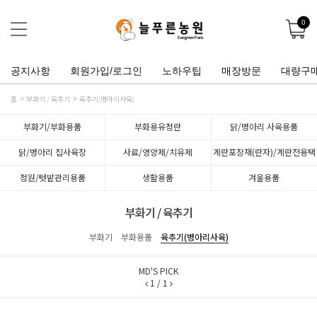
0
공지사항
회원가입/로그인
노하우팁
매장방문
대량구
홈
부화기 / 육추기
육추기(병아리사육)
부화기/부화용품
부화용유정란
닭/병아리 사육용품
닭/병아리 집사육장
사료/영양제/치유제
계란포장재(란자)/계란전용택
배박스
정원/텃밭관리용품
생활용품
겨울용품
부화기 / 육추기
부화기
부화용품
육추기(병아리사육)
MD'S PICK
1
/
1