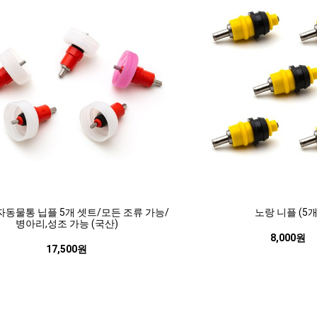
자동물통 닙플 5개 셋트/모든 조류 가능/
노랑 니플 (5개
병아리,성조 가능 (국산)
8,000원
17,500원