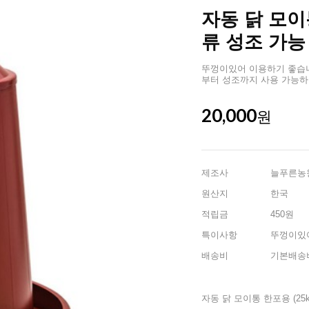
자동 닭 모이통
류 성조 가능
뚜껑이있어 이용하기 좋습니다
부터 성조까지 사용 가능하며
20,000
원
제조사
늘푸른농
원산지
한국
적립금
450원
특이사항
뚜껑이있
배송비
기본배송비